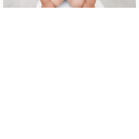
Mauris blandit aliquet elit, eget tincidunt nibh?
Nulla porttitor accumsan tincidunt. Vestibulum ac diam sit
amet quam vehicula elementum sed sit amet dui. Vestibulum
ac diam sit amet quam vehicula elementum sed sit amet dui.
Vivamus suscipit tortor eget felis porttitor
volutpat?
Nulla porttitor accumsan tincidunt. Vestibulum ac diam sit
amet quam vehicula elementum sed sit amet dui. Vestibulum
ac diam sit amet quam vehicula elementum sed sit amet dui.
Nulla quis lorem ut libero malesuada feugiat?