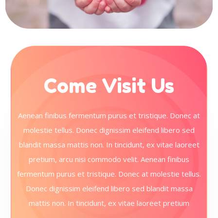
Come Visit Us
Aenean finibus fermentum purus et tristique. Donec at
molestie tellus. Donec dignissim eleifend libero sed
blandit massa mattis non. In tincidunt, ex vitae laoreet
pretium, arcu nisi commodo velit. Aenean finibus
fermentum purus et tristique. Donec at molestie tellus.
Donec dignissim eleifend libero sed blandit massa
mattis non. In tincidunt, ex vitae laoreet pretium