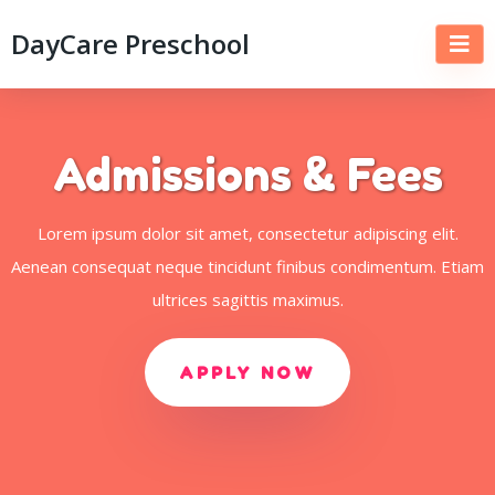
DayCare Preschool
Admissions & Fees
Lorem ipsum dolor sit amet, consectetur adipiscing elit.
Aenean consequat neque tincidunt finibus condimentum. Etiam
ultrices sagittis maximus.
APPLY NOW